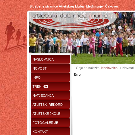
Službene stranice Atletskog kluba "Međimurje" Čakovec
NASLOVNICA
Gdje se nalazite:
Naslovnica
Novosti
NOVOSTI
Error
INFO
TRENINZI
NATJECANJA
ATLETSKI REKORDI
ATLETSKE ?KOLE
FOTOGALERIJE
KONTAKT