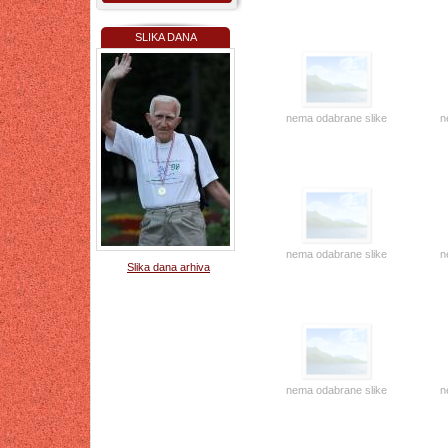
SLIKA DANA
nema odabrane slike
n
nema odabrane slike
n
Slika dana arhiva
nema odabrane slike
n