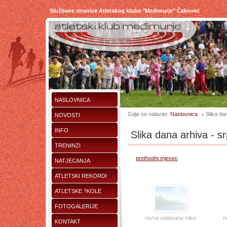
Službene stranice Atletskog kluba "Međimurje" Čakovec
NASLOVNICA
Gdje se nalazite:
Naslovnica
Slika da
NOVOSTI
INFO
Slika dana arhiva - s
TRENINZI
prethodni mjesec
NATJECANJA
ATLETSKI REKORDI
ATLETSKE ?KOLE
FOTOGALERIJE
nema odabrane slike
n
KONTAKT