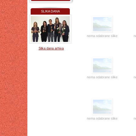
SLIKA DANA
nema odabrane slike
n
Slika dana arhiva
nema odabrane slike
n
nema odabrane slike
n