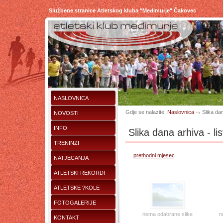
Službene stranice Atletskog kluba "Međimurje" Čakovec
NASLOVNICA
Gdje se nalazite:
Naslovnica
Slika da
NOVOSTI
INFO
Slika dana arhiva - l
TRENINZI
prethodni mjesec
NATJECANJA
ATLETSKI REKORDI
ATLETSKE ?KOLE
FOTOGALERIJE
nema odabrane slike
n
KONTAKT