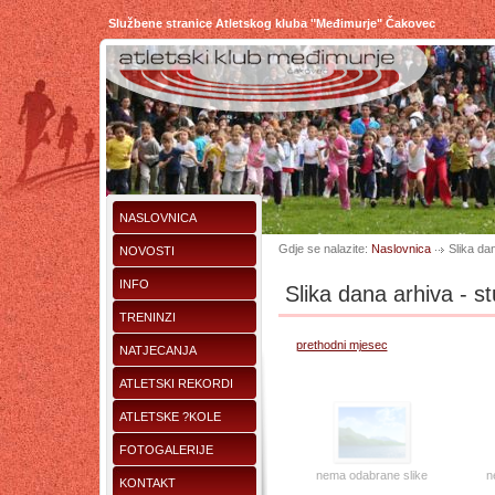
Službene stranice Atletskog kluba "Međimurje" Čakovec
NASLOVNICA
Gdje se nalazite:
Naslovnica
Slika da
NOVOSTI
INFO
Slika dana arhiva - s
TRENINZI
prethodni mjesec
NATJECANJA
ATLETSKI REKORDI
ATLETSKE ?KOLE
FOTOGALERIJE
nema odabrane slike
n
KONTAKT