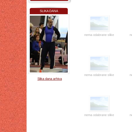
SLIKA DANA
nema odabrane slike
n
nema odabrane slike
n
Slika dana arhiva
nema odabrane slike
n