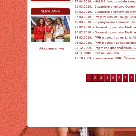
17.04.2010. - HALS 2. kolo za mlađe katego
25.03.2010. - ?upanijsko prvenstvo Osnovn
SLIKA DANA
30.03.2010. - ?upanijsko prvenstvo srednji
27.03.2010. - Proljetni kros Međimurja, Čak
19.03.2010. - ?upanijski kros Osnovnih ?ko
27.02.2010. - Dvoransko prvenstvo Međimur
20.02.2010. - Dvoransko prvenstvo Međimu
13.02.2010. - PPH u dvorani za ml. junior(k
06.02.2010. - PPH u dvorani za kadetk(inj)
03.12.2009. - Prijem kod gradonačelnika, 
Slika dana arhiva
14.11.2009. - Izlet na Ivan?čicu
17.10.2009. - Jesenski kros 2009, Čakovec
1
2
3
4
5
6
7
8