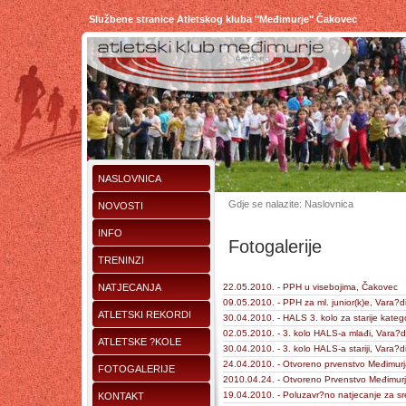
Službene stranice Atletskog kluba "Međimurje" Čakovec
NASLOVNICA
Gdje se nalazite: Naslovnica
NOVOSTI
INFO
Fotogalerije
TRENINZI
NATJECANJA
22.05.2010. - PPH u visebojima, Čakovec
09.05.2010. - PPH za ml. junior(k)e, Vara?d
ATLETSKI REKORDI
30.04.2010. - HALS 3. kolo za starije katego
02.05.2010. - 3. kolo HALS-a mlađi, Vara?d
ATLETSKE ?KOLE
30.04.2010. - 3. kolo HALS-a stariji, Vara?d
24.04.2010. - Otvoreno prvenstvo Međimurj
FOTOGALERIJE
2010.04.24. - Otvoreno Prvenstvo Međimurj
19.04.2010. - Poluzavr?no natjecanje za s
KONTAKT