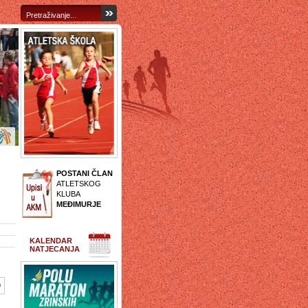
POSTANI ČLAN
ATLETSKOG
KLUBA
MEĐIMURJE
KALENDAR
NATJECANJA
9