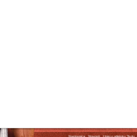
Naslovnica
Novosti
Upisi u atletsku ?kolu