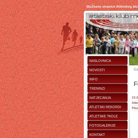
Službene stranice Atletskog kl
NASLOVNICA
Gd
NOVOSTI
INFO
F
TRENINZI
NATJECANJA
23.0
Atle
ATLETSKI REKORDI
Pliv
ATLETSKE ?KOLE
FOTOGALERIJE
KONTAKT