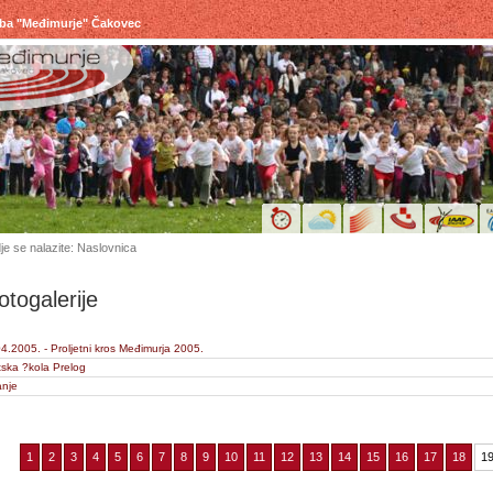
uba "Međimurje" Čakovec
je se nalazite: Naslovnica
otogalerije
4.2005. - Proljetni kros Međimurja 2005.
tska ?kola Prelog
anje
1
2
3
4
5
6
7
8
9
10
11
12
13
14
15
16
17
18
1