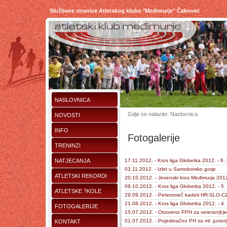
Službene stranice Atletskog kluba "Međimurje" Čakovec
NASLOVNICA
Gdje se nalazite: Naslovnica
NOVOSTI
INFO
Fotogalerije
TRENINZI
NATJECANJA
17.11.2012. - Kros liga Globetka 2012. - 6. 
03.11.2012. - Izlet u Samoborsko gorje
ATLETSKI REKORDI
20.10.2012. - Jesenski kros Međimurja 201
09.10.2012. - Kros liga Globetka 2012. - 5.
ATLETSKE ?KOLE
29.09.2012. - Peteromeč kadeti HR-SLO-C
21.08.2012. - Kros liga Globetka 2012. - 4.
FOTOGALERIJE
15.07.2012. - Otvoreno PPH za veteran(k)e
01.07.2012. - Pojedinačno PH za ml. junior
KONTAKT