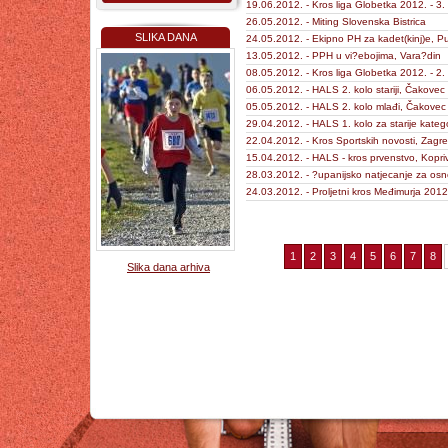
19.06.2012. - Kros liga Globetka 2012. - 3.
26.05.2012. - Miting Slovenska Bistrica
SLIKA DANA
24.05.2012. - Ekipno PH za kadet(kinj)e, P
13.05.2012. - PPH u vi?ebojima, Vara?din
08.05.2012. - Kros liga Globetka 2012. - 2.
06.05.2012. - HALS 2. kolo stariji, Čakovec
05.05.2012. - HALS 2. kolo mlađi, Čakovec
29.04.2012. - HALS 1. kolo za starije katego
22.04.2012. - Kros Sportskih novosti, Zagr
15.04.2012. - HALS - kros prvenstvo, Kopri
28.03.2012. - ?upanijsko natjecanje za osn
24.03.2012. - Proljetni kros Međimurja 201
1
2
3
4
5
6
7
8
Slika dana arhiva