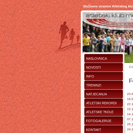
Službene stranice Atletskog kl
NASLOVNICA
Gd
NOVOSTI
INFO
F
TRENINZI
NATJECANJA
23.0
16.0
ATLETSKI REKORDI
22.1
15.1
ATLETSKE ?KOLE
14.1
07.1
FOTOGALERIJE
25.1
24.1
KONTAKT