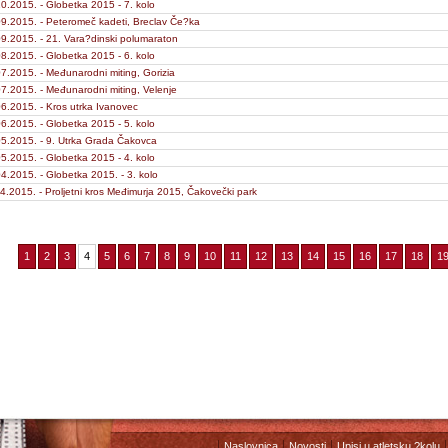
0.2015. - Globetka 2015 - 7. kolo
9.2015. - Peteromeč kadeti, Breclav Če?ka
9.2015. - 21. Vara?dinski polumaraton
8.2015. - Globetka 2015 - 6. kolo
7.2015. - Međunarodni miting, Gorizia
7.2015. - Međunarodni miting, Velenje
6.2015. - Kros utrka Ivanovec
6.2015. - Globetka 2015 - 5. kolo
5.2015. - 9. Utrka Grada Čakovca
5.2015. - Globetka 2015 - 4. kolo
4.2015. - Globetka 2015. - 3. kolo
4.2015. - Proljetni kros Međimurja 2015, Čakovečki park
1
2
3
4
5
6
7
8
9
10
11
12
13
14
15
16
17
18
1
Naslovnica
Novosti
Upisi u atletsku ?kolu