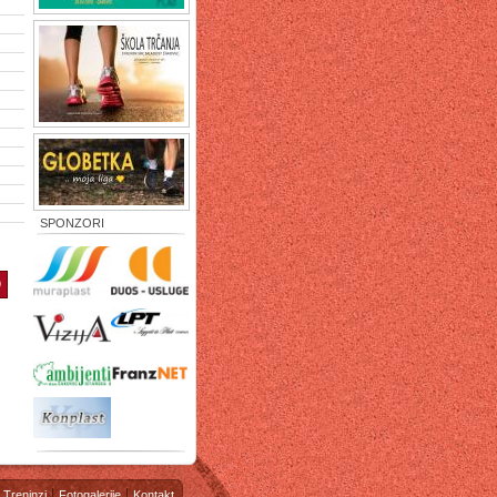
SPONZORI
9
Treninzi
Fotogalerije
Kontakt