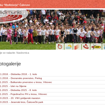
uba "Međimurje" Čakovec
je se nalazite: Naslovnica
otogalerije
1.2016. - Globetka 2016. - 1. kolo
1.2016. - Dvoransko prvenstvo, Prelog
1.2015. - Balkansko prvenstvo u krosu, Vrbovec
1.2015. - Izlet na Sljeme
1.2015. - Globetka 2015. - 8. kolo
1.2015. - Pojedinačno PH u krosu, Vrbovec
0.2015. - 20. VW Ljubljanski maraton
0.2015. - Jesenski kros, Čakovečki park