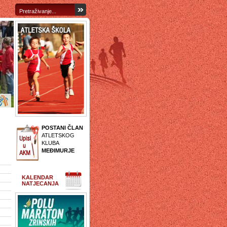
POSTANI ČLAN
ATLETSKOG
KLUBA
MEĐIMURJE
KALENDAR
NATJECANJA