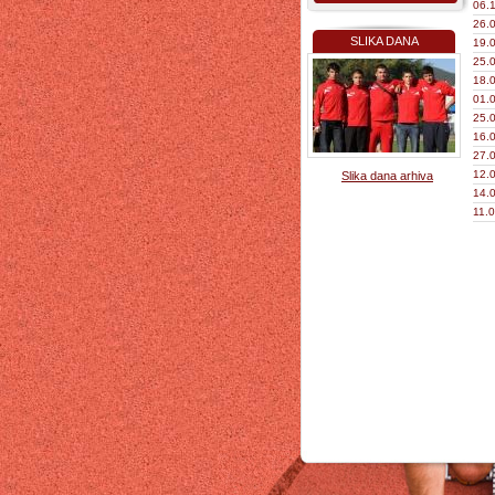
06.1
26.0
SLIKA DANA
19.0
25.0
18.0
01.0
25.0
16.0
27.0
12.0
Slika dana arhiva
14.0
11.0