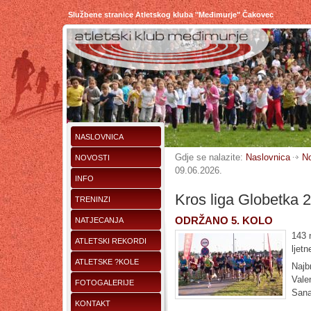
Službene stranice Atletskog kluba "Međimurje" Čakovec
NASLOVNICA
Gdje se nalazite:
Naslovnica
No
NOVOSTI
09.06.2026.
INFO
Kros liga Globetka 2
TRENINZI
ODRŽANO 5. KOLO
NATJECANJA
143 n
ATLETSKI REKORDI
ljet
ATLETSKE ?KOLE
Najb
Vale
FOTOGALERIJE
Sana
KONTAKT