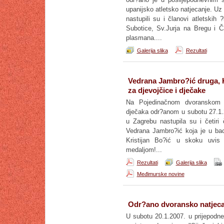
upanijsko atletsko natjecanje. Uz 
nastupili su i članovi atletskih
Subotice, Sv.Jurja na Bregu i Ča
plasmana....
Galerija slika
Rezultati
Vedrana Jambro?ić druga, K
za djevojčice i dječake
Na Pojedinačnom dvoranskom pr
dječaka odr?anom u subotu 27.1.
u Zagrebu nastupila su i četiri
Vedrana Jambro?ić koja je u bac
Kristijan Bo?ić u skoku uvi
medaljom!...
Rezultati
Galerija slika
Međimurske novine
Odr?ano dvoransko natjecan
U subotu 20.1.2007. u prijepodn