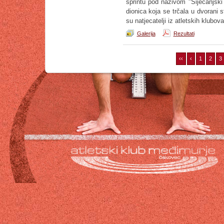
sprintu pod nazivom "Siječanjski
dionica koja se trčala u dvorani
su natjecatelji iz atletskih klubov
Galerija
Rezultati
‹‹
‹
1
2
3