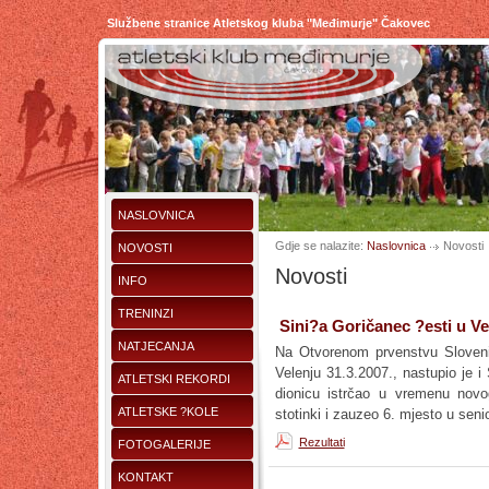
Službene stranice Atletskog kluba "Međimurje" Čakovec
NASLOVNICA
Gdje se nalazite:
Naslovnica
Novosti
NOVOSTI
Novosti
INFO
TRENINZI
Sini?a Goričanec ?esti u Ve
NATJECANJA
Na Otvorenom prvenstvu Sloveni
Velenju 31.3.2007., nastupio je 
ATLETSKI REKORDI
dionicu istrčao u vremenu nov
ATLETSKE ?KOLE
stotinki i zauzeo 6. mjesto u senio
Rezultati
FOTOGALERIJE
KONTAKT