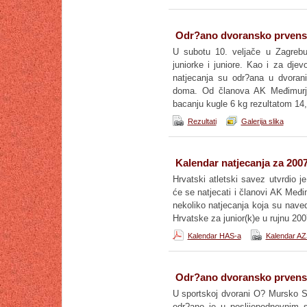
Odr?ano dvoransko prvenst
U subotu 10. veljače u Zagrebu
juniorke i juniore. Kao i za dje
natjecanja su odr?ana u dvoran
doma. Od članova AK Međimurje
bacanju kugle 6 kg rezultatom 14,
Rezultati
Galerija slika
Kalendar natjecanja za 200
Hrvatski atletski savez utvrdio 
će se natjecati i članovi AK Međi
nekoliko natjecanja koja su nave
Hrvatske za junior(k)e u rujnu 2007
Kalendar HAS-a
Kalendar AZ
Odr?ano dvoransko prvens
U sportskoj dvorani O? Mursko Sr
odr?ano je u poslijepodnevnim 