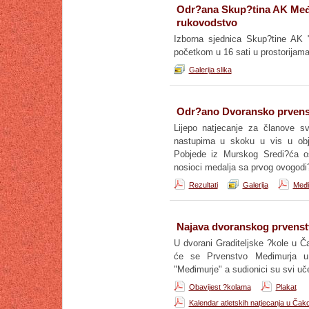
Odr?ana Skup?tina AK Međi
rukovodstvo
Izborna sjednica Skup?tine AK 
početkom u 16 sati u prostorijama
Galerija slika
Odr?ano Dvoransko prvenst
Lijepo natjecanje za članove sv
nastupima u skoku u vis u obje
Pobjede iz Murskog Sredi?ća os
nosioci medalja sa prvog ovogodi
Rezultati
Galerija
Međi
Najava dvoranskog prvenst
U dvorani Graditeljske ?kole u Č
će se Prvenstvo Međimurja u 
"Međimurje" a sudionici su svi uč
Obavijest ?kolama
Plakat
Kalendar atletskih natjecanja u Čak