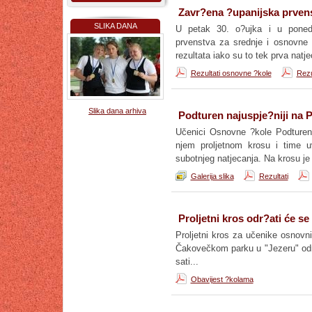
Zavr?ena ?upanijska prvens
SLIKA DANA
U petak 30. o?ujka i u ponedj
prvenstva za srednje i osnovne ?
rezultata iako su to tek prva natj
Rezultati osnovne ?kole
Rezu
Slika dana arhiva
Podturen najuspje?niji na 
Učenici Osnovne ?kole Podturen
njem proljetnom krosu i time uvj
subotnjeg natjecanja. Na krosu je
Galerija slika
Rezultati
Proljetni kros odr?ati će se
Proljetni kros za učenike osnovni
Čakovečkom parku u "Jezeru" odr
sati...
Obavijest ?kolama